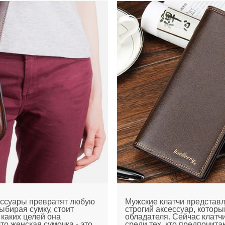
ссуары превратят любую
Мужские клатчи представл
ыбирая сумку, стоит
строгий аксессуар, которы
 каких целей она
обладателя. Сейчас клатч
то женская сумочка - это
среди тех, кто предпочит