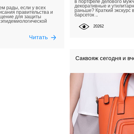
в портфеле делового муж
декоративные и утилитарн
м рады, если у всех
раньше? Краткий экскурс 
исания правительства и
барсеток ..
бщение для защиты
с эпидемиологической
20262
Читать
Саквояж сегодня и в