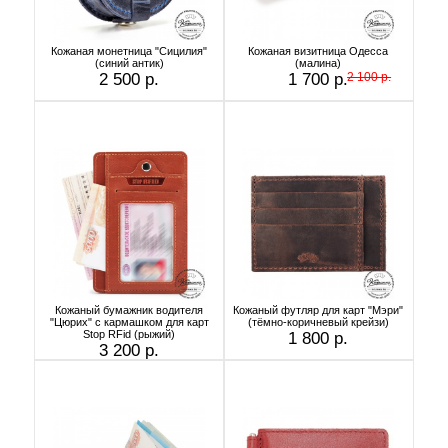
Кожаная монетница "Сицилия"
Кожаная визитница Одесса
(синий антик)
(малина)
2 500 р.
1 700 р.
2 100 р.
Кожаный бумажник водителя
Кожаный футляр для карт "Мэри"
"Цюрих" с кармашком для карт
(тёмно-коричневый крейзи)
Stop RFid (рыжий)
1 800 р.
3 200 р.