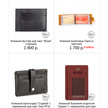
Кожаный футляр для карт "Мэри"
Кожаная визитница Одесса
(чёрный)
(жёлтая)
1 800 р.
1 700 р.
2 100 р.
Кожаный картхолдер "Сидней" с
Кожаный бумажник водителя
кармашком для карт Stop RFid
"Цюрих" с кармашком для карт