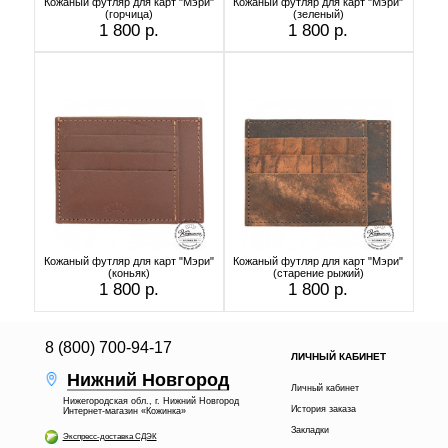
Кожаный футляр для карт "Мэри"
Кожаный футляр для карт "Мэри"
(горчица)
(зеленый)
1 800 р.
1 800 р.
Кожаный футляр для карт "Мэри"
Кожаный футляр для карт "Мэри"
(коньяк)
(старение рыжий)
1 800 р.
1 800 р.
8 (800) 700-94-17
ЛИЧНЫЙ КАБИНЕТ
Нижний Новгород
Личный кабинет
Нижегородская обл., г. Нижний Новгород
История заказа
Интернет-магазин «Кожинка»
Закладки
Экспресс-доставка СДЭК