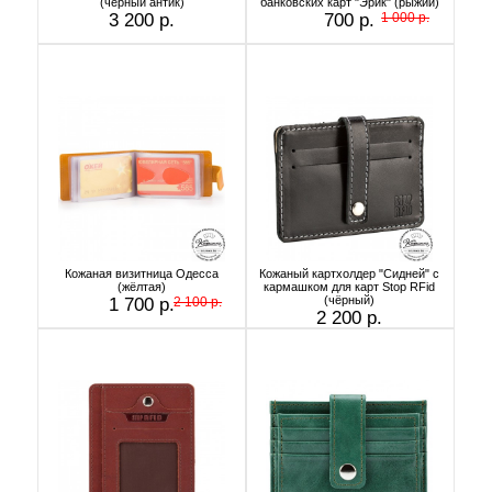
(черный антик)
банковских карт "Эрик" (рыжий)
3 200 р.
700 р.
1 000 р.
Кожаная визитница Одесса
Кожаный картхолдер "Сидней" с
(жёлтая)
кармашком для карт Stop RFid
(чёрный)
1 700 р.
2 100 р.
2 200 р.