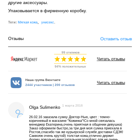
другие аксессуары.
Упаковывается в фирменную коробку.
,
.
Теги:
Мягкая кожа
унисекс
Отзывы
Оставить отзыв
99 откликов
Читать отзывы
94% положительных
Наша группа Вконтакте
Читать отзывы
2444 участников | 200 отзывов
1 марта 2016
Olga Sulimenko
26.02.16 заказала сумку Доктор-Нью, цвет : темно-
коричневый в магазине "Кожинка"!Со мной связалась
менеджер Екатерина,очень приятная в общении девушка)
Заказ оформили быстро,за три дня моя сумка приехала в
Ростов,спасибо так же курьерской службе доставки СДЭК!
Саквояж очень крутой) толстая кожа,отлично держит
форму,довольно вместительная:подойдет для не очень