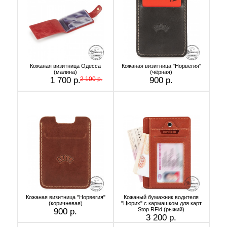
Кожаная визитница Одесса
Кожаная визитница "Норвегия"
(малина)
(чёрная)
1 700 р.
2 100 р.
900 р.
Кожаная визитница "Норвегия"
Кожаный бумажник водителя
(коричневая)
"Цюрих" с кармашком для карт
Stop RFid (рыжий)
900 р.
3 200 р.