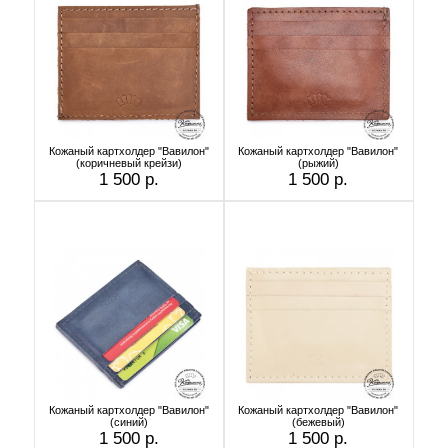
Кожаный картхолдер "Вавилон"
Кожаный картхолдер "Вавилон"
(коричневый крейзи)
(рыжий)
1 500 р.
1 500 р.
Кожаный картхолдер "Вавилон"
Кожаный картхолдер "Вавилон"
(синий)
(бежевый)
1 500 р.
1 500 р.